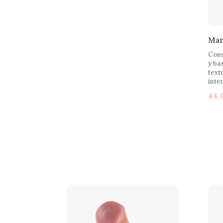
Mart
Cons
y ba
text
inte
44,