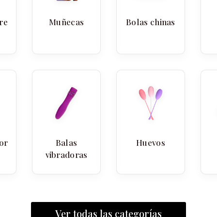
re
Muñecas
Bolas chinas
or
Balas
Huevos
vibradoras
Ver todas las categorías