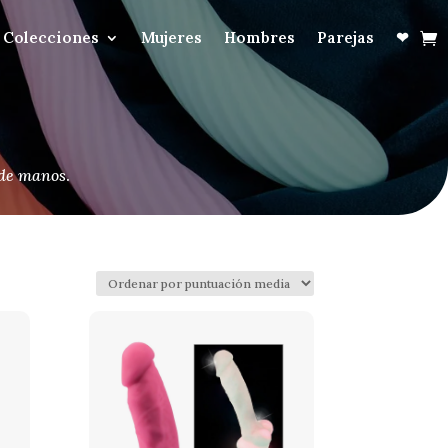
Colecciones
Mujeres
Hombres
Parejas
❤
 de manos
.