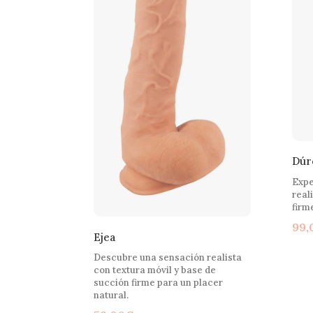
Dúr
Expe
real
firm
99,
Ejea
Descubre una sensación realista
con textura móvil y base de
succión firme para un placer
natural.