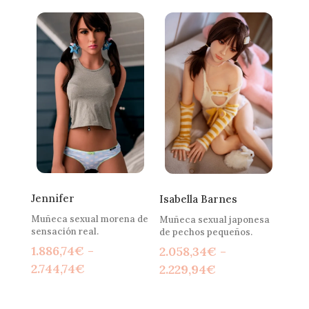
precios:
precios:
desde
desde
2.144,14€
2.144,14€
hasta
hasta
2.401,54€
2.315,74€
Jennifer
Isabella Barnes
Muñeca sexual morena de
Muñeca sexual japonesa
sensación real.
de pechos pequeños.
1.886,74
€
-
2.058,34
€
-
Rango
Rango
2.744,74
€
2.229,94
€
de
de
precios:
precios: