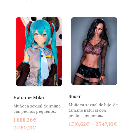
de
de
preci
precios:
desd
desde
2.145
2.145,99€
hast
hasta
2.317
2.317,73€
Susan
Hatsune Miku
Muñeca sexual de lujo, de
Muñeca sexual de anime
tamaño natural con
con pechos pequeños.
pechos pequeños.
1.888,36
€
-
Rang
1.716,62
€
-
2.747,10
€
Rango
2.060,11
€
de