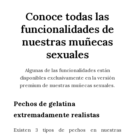
desde
desde
1.886,74€
1.889,36€
Conoce todas las
hasta
hasta
2.744,74€
2.748,99€
funcionalidades de
nuestras muñecas
sexuales
Algunas de las funcionalidades están
disponibles exclusivamente en la versión
premium de nuestras muñecas sexuales.
Pechos de gelatina
extremadamente realistas
Existen 3 tipos de pechos en nuestras