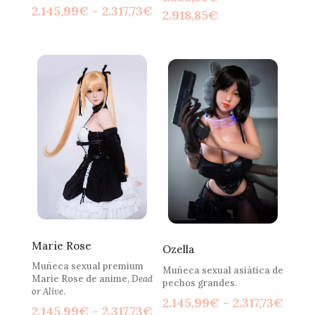
Rango
2.145,99
€
-
2.317,73
€
Rango
2.918,85
€
de
de
precios:
precios:
desde
desde
2.145,99€
1.888,36€
hasta
hasta
2.317,73€
2.918,85€
Marie Rose
Ozella
Muñeca sexual premium
Muñeca sexual asiática de
Marie Rose de anime,
Dead
pechos grandes.
or Alive
.
Rang
2.145,99
€
-
2.317,73
€
Rango
2.145,99
€
-
2.317,73
€