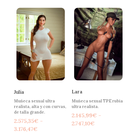
precios:
precios:
desde
desde
1.888,36€
1.888,36€
hasta
hasta
2.747,10€
2.918,85€
Lara
Julia
Muñeca sexual TPE rubia
Muñeca sexual ultra
ultra realista.
realista, alta y con curvas,
de talla grande.
2.145,99
€
-
2.575,35
€
-
Rango
2.747,10
€
Rango
3.176,47
€
de
de