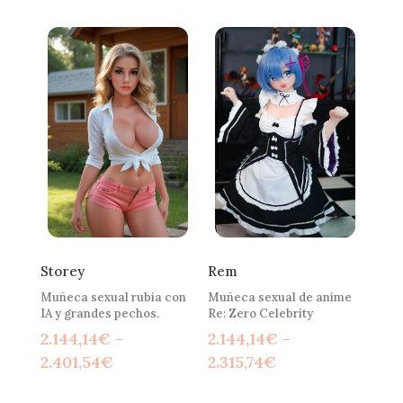
precios:
precios:
desde
desde
2.145,99€
2.575,35€
hasta
hasta
2.747,10€
3.176,47€
Storey
Rem
Muñeca sexual rubia con
Muñeca sexual de anime
IA y grandes pechos.
Re: Zero Celebrity
2.144,14
€
-
2.144,14
€
-
Rango
Rango
2.401,54
€
2.315,74
€
de
de