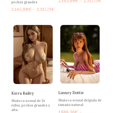
Rang
2.145,99
€
-
2.317,73
€
pechos grandes
de
Rango
2.145,99
€
-
2.317,73
€
preci
de
desd
precios:
2.145
desde
hast
2.145,99€
2.317
hasta
2.317,73€
Luxury Dottie
Kiera Bailey
Muñeca sexual delgada de
Muñeca sexual de IA
tamaño natural.
rubia, pechos grandes y
alta.
1.888,36
€
-