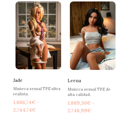
desde
desde
1.886,74€
2.058,34€
hasta
hasta
2.744,74€
2.229,94€
Jade
Leena
Muñeca sexual TPE ultra
Muñeca sexual TPE de
realista.
alta calidad.
1.886,74
€
-
1.889,36
€
-
Rango
2.744,74
€
Rango
2.748,99
€
de
de
precios:
precios: