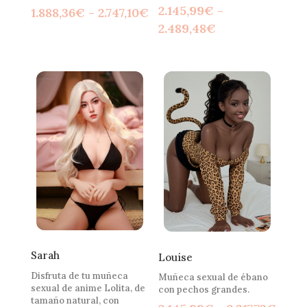
2.145,99
€
-
Rango
1.888,36
€
-
2.747,10
€
Rango
2.489,48
€
de
de
precios:
precios:
desde
desde
1.888,36€
2.145,99€
hasta
hasta
2.747,10€
2.489,48€
Sarah
Louise
Disfruta de tu muñeca
Muñeca sexual de ébano
sexual de anime Lolita, de
con pechos grandes.
tamaño natural, con