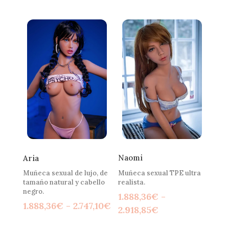
de
precios:
precios:
desde
desde
2.317,73€
1.888,36€
hasta
hasta
2.489,48€
2.918,85€
Naomi
Aria
Muñeca sexual TPE ultra
Muñeca sexual de lujo, de
realista.
tamaño natural y cabello
negro.
1.888,36
€
-
Rango
1.888,36
€
-
2.747,10
€
Rango
2.918,85
€
de
de