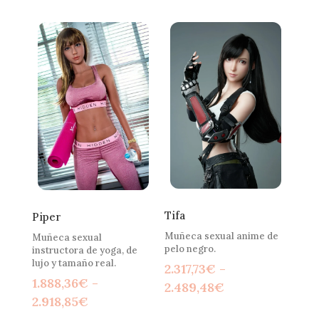
preci
precios:
desd
desde
1.888
1.888,36€
hast
hasta
2.747
2.918,85€
Tifa
Piper
Muñeca sexual anime de
Muñeca sexual
pelo negro.
instructora de yoga, de
lujo y tamaño real.
2.317,73
€
-
1.888,36
€
-
Rango
2.489,48
€
Rango
2.918,85
€
de