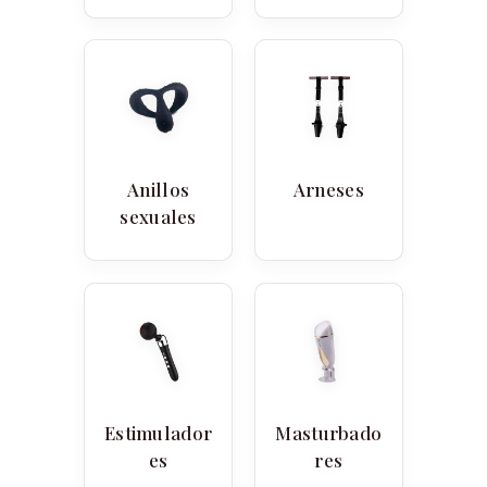
Anillos
Arneses
sexuales
Estimulador
Masturbado
es
res