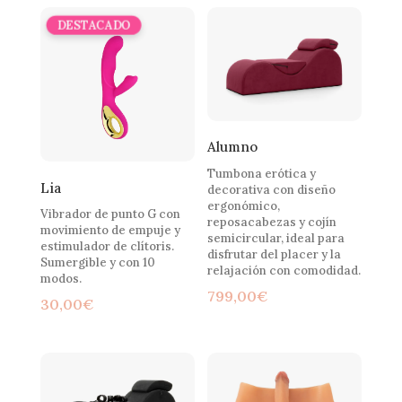
media
Alumno
Tumbona erótica y
Lia
decorativa con diseño
ergonómico,
Vibrador de punto G con
reposacabezas y cojín
movimiento de empuje y
semicircular, ideal para
estimulador de clítoris.
disfrutar del placer y la
Sumergible y con 10
relajación con comodidad.
modos.
799,00
€
30,00
€