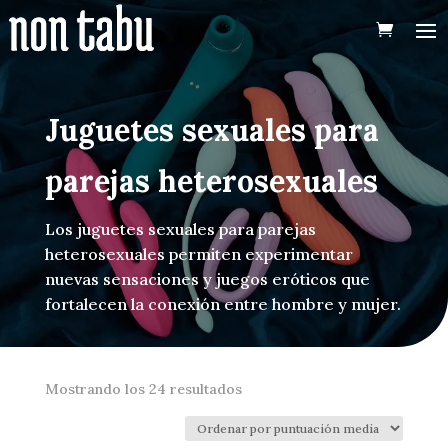
Juguetes sexuales para
parejas heterosexuales
Los juguetes sexuales para parejas
heterosexuales permiten experimentar
nuevas sensaciones y juegos eróticos que
fortalecen la conexión entre hombre y mujer.
Ordenado
Mostrando los 24 resultados
por
puntuación