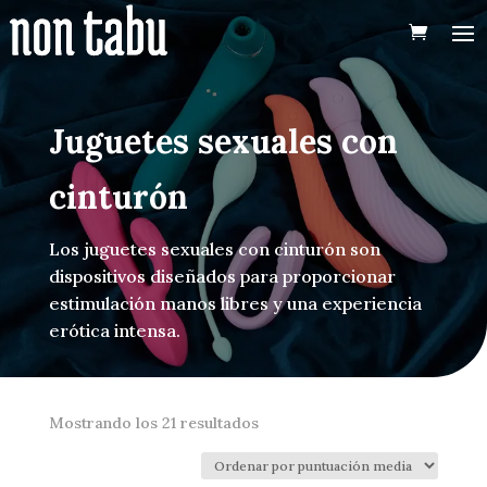
Juguetes sexuales con
cinturón
Los juguetes sexuales con cinturón son
dispositivos diseñados para proporcionar
estimulación manos libres y una experiencia
erótica intensa.
Ordenado
Mostrando los 21 resultados
por
puntuación