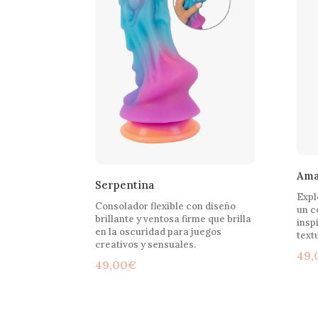
Ama
Serpentina
Expl
Consolador flexible con diseño
un c
brillante y ventosa firme que brilla
insp
en la oscuridad para juegos
text
creativos y sensuales.
49,
49,00
€