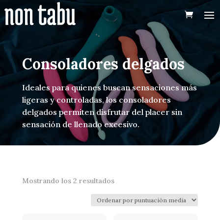
Consoladores delgados
Ideales para quienes buscan sensaciones más
ligeras y controladas, los consoladores
delgados permiten disfrutar del placer sin
sensación de llenado excesivo.
Ordenado
Mostrando los 2 resultados
por
puntuación
media