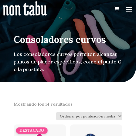
Consoladores curvos
Los consoladores curvos permiten alcanzar
puntos de placer específicos, como el punto G
o la próstata.
Ordenado
Mostrando los 14 resultados
por
puntuación
media