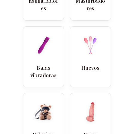
Estimulador
Masturbado
es
res
Balas
Huevos
vibradoras