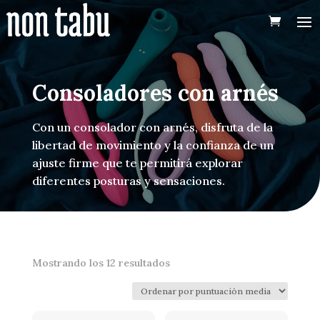
Consoladores con arnés
Con un consolador con arnés, disfruta de la
libertad de movimiento y la confianza de un
ajuste firme que te permitirá explorar
diferentes posturas y sensaciones.
Ordenado
Mostrando los 12 resultados
por
puntuación
media