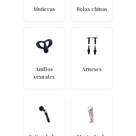
Muñecas
Bolas chinas
Anillos
Arneses
sexuales