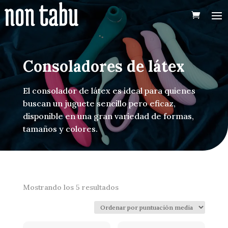
Consoladores de látex
El consolador de látex es ideal para quienes
buscan un juguete sencillo pero eficaz,
disponible en una gran variedad de formas,
tamaños y colores.
Ordenado
Mostrando los 5 resultados
por
puntuación
media