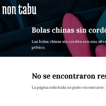
Bolas chinas sin cord
Las bolas chinas sin cordón son una alt
pélvico.
No se encontraron re
La página solicitada no pudo encontrarse. 