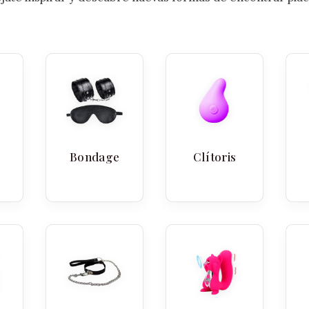
Bondage
Clítoris