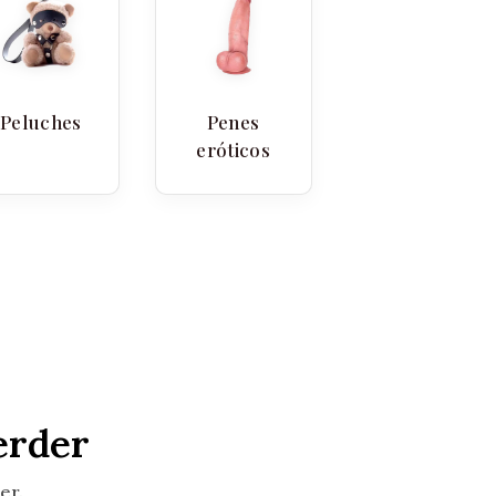
Peluches
Penes
eróticos
erder
er.