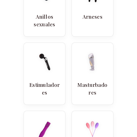
Anillos
Arneses
sexuales
Estimulador
Masturbado
es
res