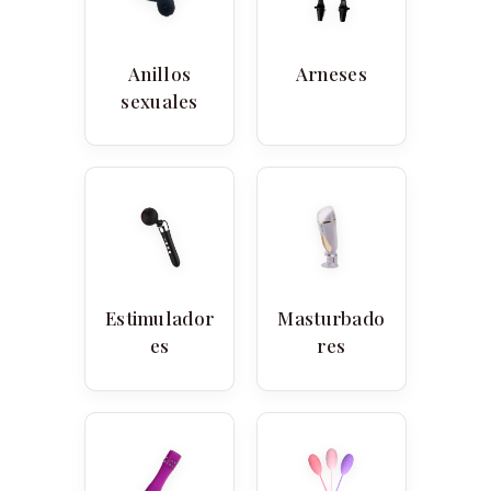
Anillos
Arneses
sexuales
Estimulador
Masturbado
es
res