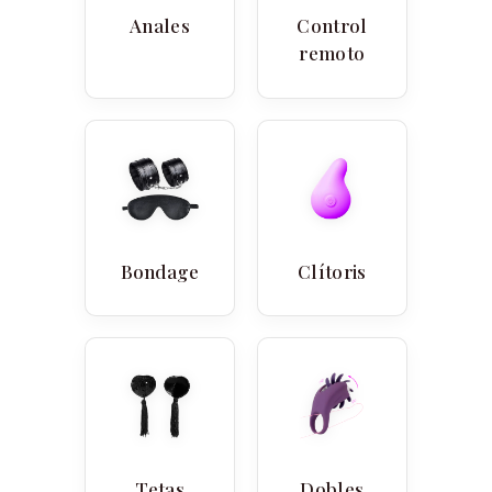
Anales
Control
remoto
Bondage
Clítoris
Tetas
Dobles