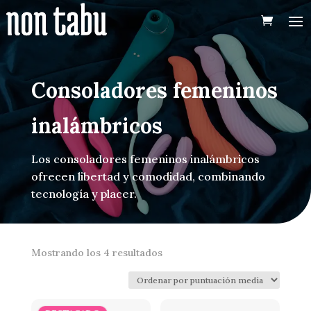
Consoladores femeninos
inalámbricos
Los consoladores femeninos inalámbricos
ofrecen libertad y comodidad, combinando
tecnología y placer.
Ordenado
Mostrando los 4 resultados
por
puntuación
media